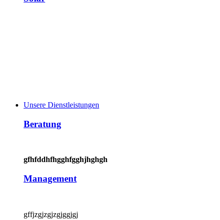
Unsere Dienstleistungen
Beratung
gfhfddhfhgghfgghjhghgh
Management
gffjzgjzgjzgjggjgj