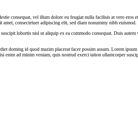
estie consequat, vel illum dolore eu feugiat nulla facilisis at vero eros 
 sit amet, consectetuer adipiscing elit, sed diam nonummy nibh euismod.
uscipit lobortis nisl ut aliquip ex ea commodo consequat. Duis autem vel
rdiet doming id quod mazim placerat facer possim assum. Lorem ipsum d
isi enim ad minim veniam, quis nostrud exerci tation ullamcorper suscip