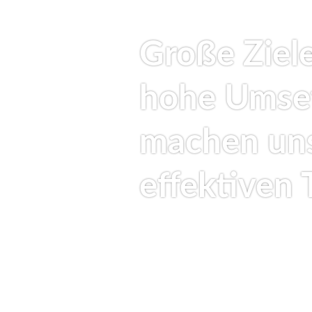
Große Ziele
hohe Umset
machen uns
effektiven 
SO ARBEITEN WIR