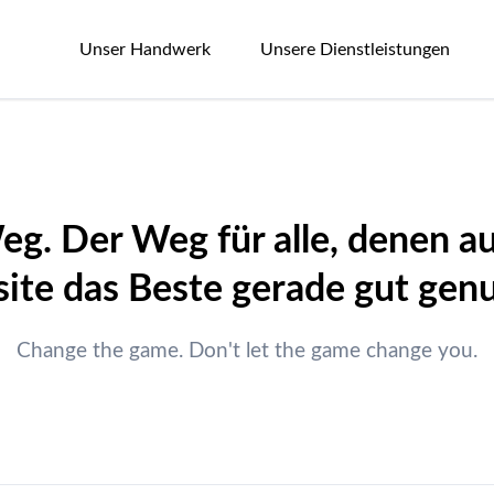
Unser Handwerk
Unsere Dienstleistungen
ckung
ment
Solar
Ausführungen
hier
hier
Steildach
Photovoltaik
Photovoltaik
zgjggjgj
hier
Flachdach
Solarthermie
Solarthermie
eg. Der Weg für alle, denen au
hier
Plexiglas
Elektromobilität
Elektromobilität
ite das Beste gerade gut genug
olarmoduleindeckung
Change the game. Don't let the game change you.