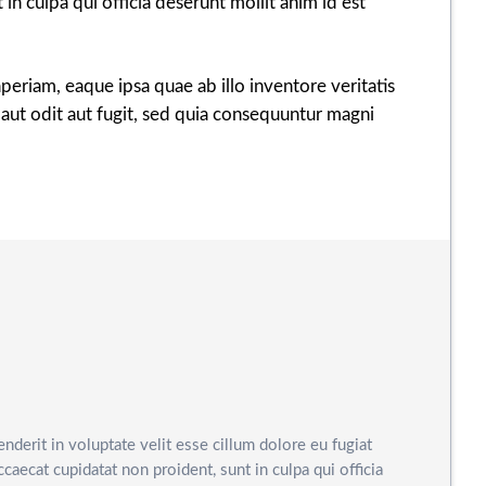
 in culpa qui officia deserunt mollit anim id est
eriam, eaque ipsa quae ab illo inventore veritatis
aut odit aut fugit, sed quia consequuntur magni
enderit in voluptate velit esse cillum dolore eu fugiat
ccaecat cupidatat non proident, sunt in culpa qui officia