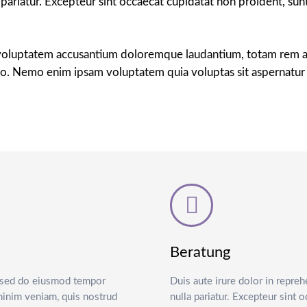
a pariatur. Excepteur sint occaecat cupidatat non proident, sunt
it voluptatem accusantium doloremque laudantium, totam rem ap
abo. Nemo enim ipsam voluptatem quia voluptas sit aspernatur 
.
Beratung
t, sed do eiusmod tempor
Duis aute irure dolor in repreh
 minim veniam, quis nostrud
nulla pariatur. Excepteur sint o