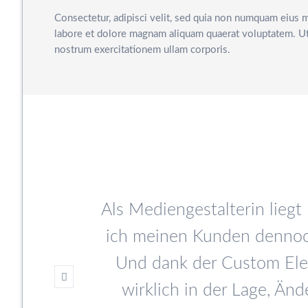
Consectetur, adipisci velit, sed quia non numquam eius 
labore et dolore magnam aliquam quaerat voluptatem. U
nostrum exercitationem ullam corporis.
e auf
Als Mediengestalterin lieg
r Zeit
ich meinen Kunden dennoch
mit einer
Und dank der Custom Ele
ch. Ein
wirklich in der Lage, Än