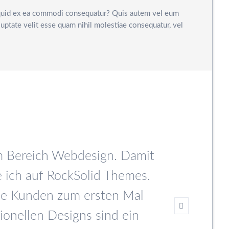
aliquid ex ea commodi consequatur? Quis autem vel eum
luptate velit esse quam nihil molestiae consequatur, vel
im Bereich Webdesign. Damit
Der ste
 ich auf RockSolid Themes.
die auf 
ie Kunden zum ersten Mal
Themes bi
ionellen Designs sind ein
und T