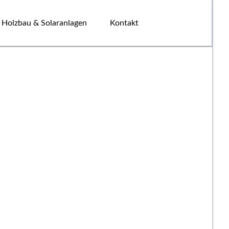
Navigation
überspringen
Holzbau & Solaranlagen
Kontakt
geht es zu unserer "Immobilien" Website
geht es zu unserer "Solar" Website
 geht es zu unserer "Smart Home" Website
geht es zu unserer "Security" Website